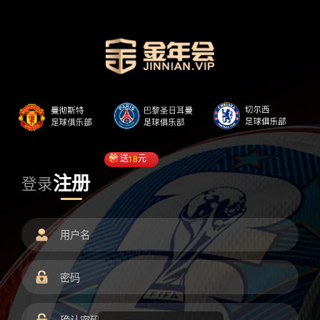
送
18
元
注册
登录