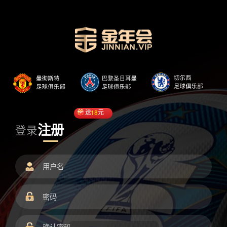
送
18
元
注册
登录