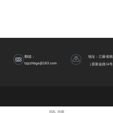
郵箱：
地址：江蘇省南
tzjzzhbgs@163.com
（原新金路34
XML 地圖