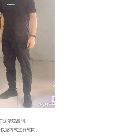
了送清涼慰問。
快遞方式進行慰問。