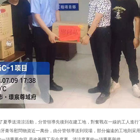
了夏季送清涼活動，分管領導先後到在建工地，對奮戰在一線的工人進行
牙膏等慰問物資近一萬份，由分管領導送到現場，部分偏遠的工地則采用
一項重要内容,是改善職工安全度夏、清涼度夏的一項重要舉措。