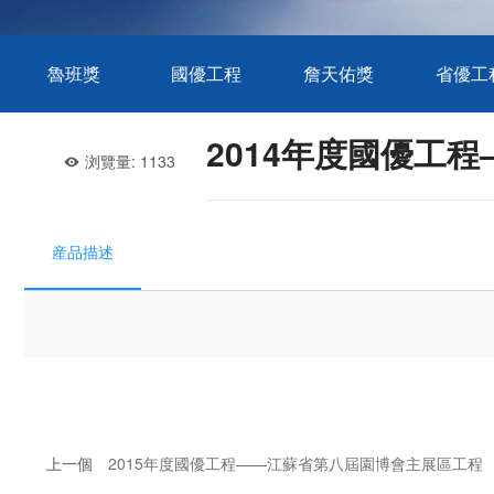
魯班獎
國優工程
詹天佑獎
省優工
2014年度國優工
浏覽量:
1133
産品描述
上一個
2015年度國優工程——江蘇省第八屆園博會主展區工程